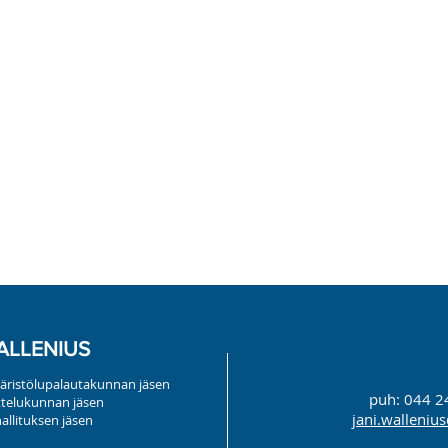
ALLENIUS
äristölupalautakunnan jäsen
puh: 044 2
ttelukunnan jäsen
jani.wallenius@
allituksen jäsen