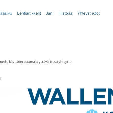
ääsivu
Lehtiartikkelit
Jani
Historia
Yhteystiedot
 media käyttöön ottamalla ystävällisesti yhteyttä
i