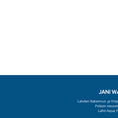
JANI W
Lahden Rakennus- ja Ymp
Poliisin neuvo
Lahti Aqua, h